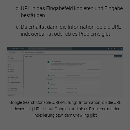
Datenschutzerklärung
.
Hier finden Sie eine Übersicht über alle verwendeten Cookies.
URL in das Eingabefeld kopieren und Eingabe
Sie können Ihre Einwilligung zu ganzen Kategorien geben oder
bestätigen
sich weitere Informationen anzeigen lassen und so nur
bestimmte Cookies auswählen.
Du erhältst dann die Information, ob die URL
Alle akzeptieren
Speichern
Ablehnen
indexierbar ist oder ob es Probleme gibt
Zurück
Datenschutzeinstellungen
Essenziell (1)
Essenzielle Cookies ermöglichen grundlegende Funktionen und sind
für die einwandfreie Funktion der Website erforderlich.
Cookie-Informationen anzeigen
Sta
Statistiken (2)
Statistik Cookies erfassen Informationen anonym. Diese Informationen
Google Search Console „URL-Prüfung“: Information, ob die URL
helfen uns zu verstehen, wie unsere Besucher unsere Website nutzen.
indexiert ist („URL ist auf Google“) und ob es Probleme mit der
Cookie-Informationen anzeigen
Indexierung bzw. dem Crawling gibt
Datenschutzerklärung
Impressum