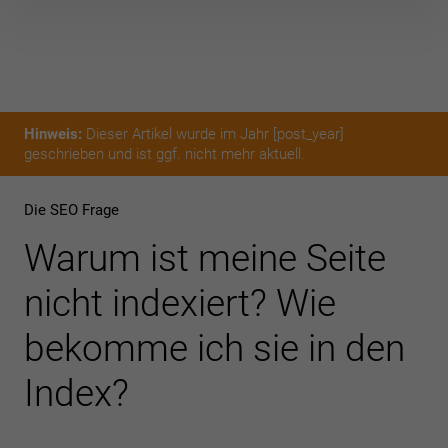
Inhalte
überspringen
Hinweis:
Dieser Artikel wurde im Jahr [post_year]
geschrieben und ist ggf. nicht mehr aktuell.
Die SEO Frage
Warum ist meine Seite
nicht indexiert? Wie
bekomme ich sie in den
Index?