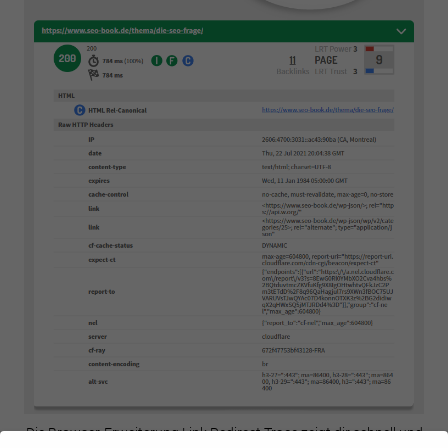
Die Browser-Erweiterung Link Redirect Trace zeigt dir schnell und