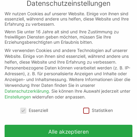
Datenschutzeinstellungen
einfach an, ob deine URL durch technische Einstellungen vom
Crawling bzw. der Indexierung ausgeschlossen ist
Wir nutzen Cookies auf unserer Website. Einige von ihnen sind
essenziell, während andere uns helfen, diese Website und Ihre
Erfahrung zu verbessern.
Crawler (am Beispiel Screaming Frog):
Du
Wenn Sie unter 16 Jahre alt sind und Ihre Zustimmung zu
kannst die URL auch mit dem Screaming Frog
freiwilligen Diensten geben möchten, müssen Sie Ihre
crawlen (z. B. im List-Modus einfach die URL
Erziehungsberechtigten um Erlaubnis bitten.
crawlen, die du untersuchen möchtest) und den
Wir verwenden Cookies und andere Technologien auf unserer
Website. Einige von ihnen sind essenziell, während andere uns
Indexierungsstatus prüfen. Dazu schaust du dir
helfen, diese Website und Ihre Erfahrung zu verbessern.
die Spalte „Indexability“ an. Dort muss
Personenbezogene Daten können verarbeitet werden (z. B. IP-
„Indexable“ stehen, dann ist deine URL
Adressen), z. B. für personalisierte Anzeigen und Inhalte oder
indexierbar. Steht dort „Non-Indexable“, erhältst
Anzeigen- und Inhaltsmessung.
Weitere Informationen über die
Verwendung Ihrer Daten finden Sie in unserer
du unter „Indexability Status“ noch
Datenschutzerklärung
.
Sie können Ihre Auswahl jederzeit unter
Informationen, weshalb die URL nicht
Einstellungen
widerrufen oder anpassen.
indexierbar ist.
Datenschutzeinstellungen
Essenziell
Statistiken
Alle akzeptieren