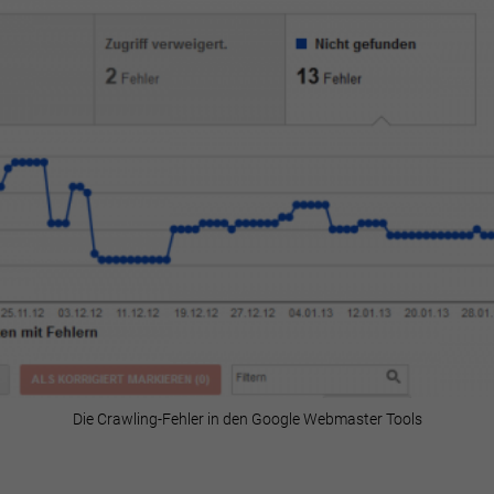
gen- und Inhaltsmessung.
Weitere Informationen über die Verwendu
 Daten finden Sie in unserer
Datenschutzerklärung
.
finden Sie eine Übersicht über alle verwendeten Cookies. Sie können 
lligung zu ganzen Kategorien geben oder sich weitere Informationen
gen lassen und so nur bestimmte Cookies auswählen.
le akzeptieren
Speichern
Ablehnen
schutzeinstellungen
enziell (1)
nzielle Cookies ermöglichen grundlegende Funktionen und sind für die einwand
ion der Website erforderlich.
Cookie-Informationen anzeigen
tistiken (2)
istik Cookies erfassen Informationen anonym. Diese Informationen helfen uns zu
tehen, wie unsere Besucher unsere Website nutzen.
Cookie-Informationen anzeigen
Die Crawling-Fehler in den Google Webmaster Tools
Datenschutzerklärung
Im