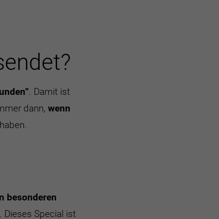
sendet?
funden”
. Damit ist
 immer dann,
wenn
 haben.
en besonderen
 Dieses Special ist