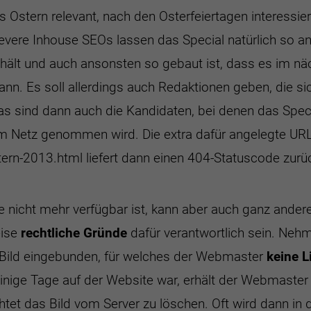
is Ostern relevant, nach den Osterfeiertagen interessie
vere Inhouse SEOs lassen das Special natürlich so a
thält und auch ansonsten so gebaut ist, dass es im nä
n. Es soll allerdings auch Redaktionen geben, die sic
as sind dann auch die Kandidaten, bei denen das Spec
m Netz genommen wird. Die extra dafür angelegte UR
rn-2013.html liefert dann einen 404-Statuscode zurü
 nicht mehr verfügbar ist, kann aber auch ganz ander
eise
rechtliche Gründe
dafür verantwortlich sein. Nehm
es Bild eingebunden, für welches der Webmaster
keine L
inige Tage auf der Website war, erhält der Webmaste
chtet das Bild vom Server zu löschen. Oft wird dann in 