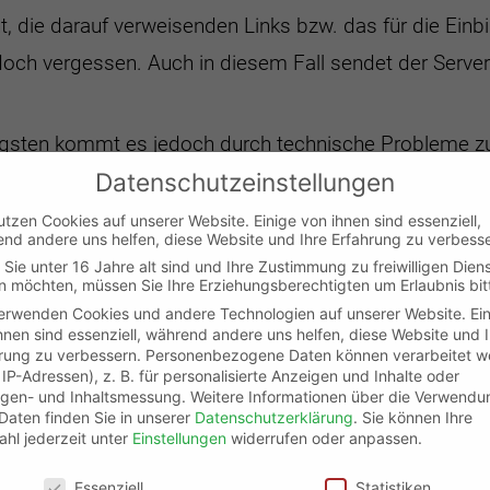
t, die darauf verweisenden Links bzw. das für die Ein
doch vergessen. Auch in diesem Fall sendet der Server
igsten kommt es jedoch durch technische Probleme zu
Datenschutzeinstellungen
ch eine Unachtsamkeit
beim URL-Redesign oder ander
icht gründlich genug getestet wurden. Ganze Relaunch-
utzen Cookies auf unserer Website. Einige von ihnen sind essenziell,
nd andere uns helfen, diese Website und Ihre Erfahrung zu verbesse
-Redesigns haben natürlich im Falle eines Fehlers die
Sie unter 16 Jahre alt sind und Ihre Zustimmung zu freiwilligen Dien
 möchten, müssen Sie Ihre Erziehungsberechtigten um Erlaubnis bit
erdurch schnell einige tausend oder sogar zehntausen
erwenden Cookies und andere Technologien auf unserer Website. Ei
hnen sind essenziell, während andere uns helfen, diese Website und 
rung zu verbessern.
Personenbezogene Daten können verarbeitet w
. IP-Adressen), z. B. für personalisierte Anzeigen und Inhalte oder
gen- und Inhaltsmessung.
Weitere Informationen über die Verwendu
u weilen natürlich vorkommen, dass
andere Websites
 Daten finden Sie in unserer
Datenschutzerklärung
.
Sie können Ihre
hl jederzeit unter
Einstellungen
widerrufen oder anpassen.
ite setzen.
schutzeinstellungen
Essenziell
Statistiken