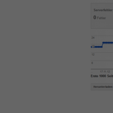
Anzei
Ihrer
Hier 
Einwi
anzei
Al
Daten
Ess
Esse
Funkt
Sta
Stat
vers