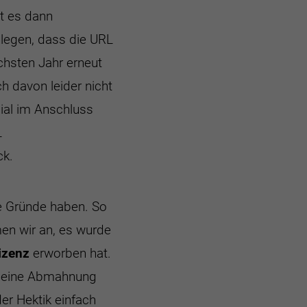
rt es dann
nlegen, dass die URL
chsten Jahr erneut
h davon leider nicht
ial im Anschluss
L
ck.
e Gründe haben. So
en wir an, es wurde
izenz
erworben hat.
r eine Abmahnung
der Hektik einfach