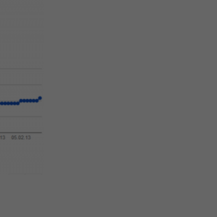
ng
Ihre
Zurück
freie
Statistiken
pressum