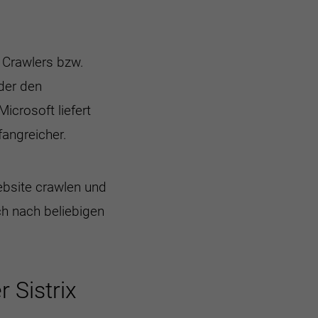
 Crawlers bzw.
oder den
icrosoft liefert
angreicher.
ebsite crawlen und
ch nach beliebigen
 Sistrix