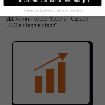
Individuelle Datenschutzeinstellungen
Cookie-Details
Datenschutzerklärung
Impressum
Veranstaltungen
Datenschutzeinstellungen
SEOkomm-Recap: Stephan Czysch
Wenn Sie unter 16 Jahre alt sind und Ihre Zustimmung zu
„SEO einfach einfach“
freiwilligen Diensten geben möchten, müssen Sie Ihre
Erziehungsberechtigten um Erlaubnis bitten.
Wir verwenden Cookies und andere Technologien auf unserer
Website. Einige von ihnen sind essenziell, während andere uns
helfen, diese Website und Ihre Erfahrung zu verbessern.
Personenbezogene Daten können verarbeitet werden (z. B. IP-
Adressen), z. B. für personalisierte Anzeigen und Inhalte oder
Anzeigen- und Inhaltsmessung.
Weitere Informationen über die
Verwendung Ihrer Daten finden Sie in unserer
Datenschutzerklärung
.
Hier finden Sie eine Übersicht über alle verwendeten Cookies.
Sie können Ihre Einwilligung zu ganzen Kategorien geben oder
sich weitere Informationen anzeigen lassen und so nur
bestimmte Cookies auswählen.
Alle akzeptieren
Speichern
Ablehnen
Zurück