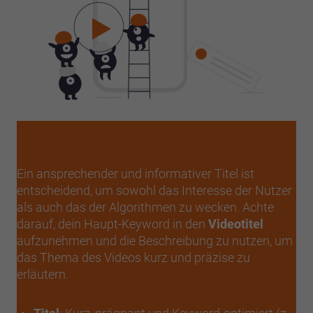
Ein ansprechender und informativer Titel ist
entscheidend, um sowohl das Interesse der Nutzer
als auch das der Algorithmen zu wecken. Achte
darauf, dein Haupt-Keyword in den
Videotitel
aufzunehmen und die Beschreibung zu nutzen, um
das Thema des Videos kurz und präzise zu
erläutern.