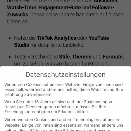
bereitstellt. Achte auf Kennzahlen wie
Ansichten
,
Watch-Time
,
Engagement-Rate
und
Follower-
Zuwachs
. Passe deine Inhalte basierend auf diesen
Daten an.
Nutze die
TikTok Analytics
oder
YouTube
Studio
für detaillierte Einblicke.
Teste verschiedene
Stile
,
Themen
und
Formate
,
um zu sehen, was am besten funktioniert.
Datenschutzeinstellungen
Fazit zu SEO für Video mit
Wir nutzen Cookies auf unserer Website. Einige von ihnen sind
essenziell, während andere uns helfen, diese Website und Ihre
Kurzformat
Erfahrung zu verbessern.
Wenn Sie unter 16 Jahre alt sind und Ihre Zustimmung zu
freiwilligen Diensten geben möchten, müssen Sie Ihre
Video-Kurzformate wie TikTok, Instagram Reels
Erziehungsberechtigten um Erlaubnis bitten.
und YouTube Shorts bieten enorme Möglichkeiten,
Wir verwenden Cookies und andere Technologien auf unserer
um schnell Sichtbarkeit und Reichweite zu erzielen.
Website. Einige von ihnen sind essenziell, während andere uns
Durch eine gezielte SEO-Strategie, die auf
helfen, diese Website und Ihre Erfahrung zu verbessern.