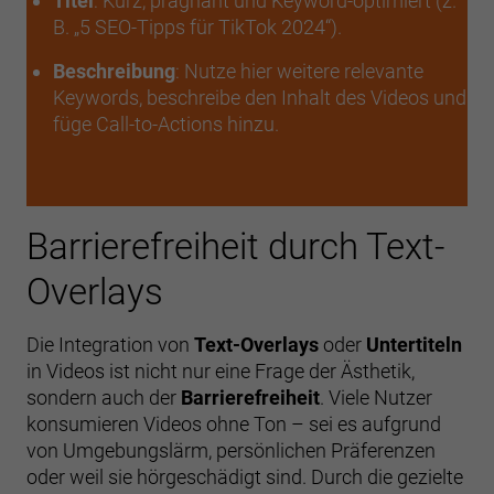
Titel
: Kurz, prägnant und Keyword-optimiert (z.
B. „5 SEO-Tipps für TikTok 2024“).
Beschreibung
: Nutze hier weitere relevante
Keywords, beschreibe den Inhalt des Videos und
füge Call-to-Actions hinzu.
Barrierefreiheit durch Text-
Overlays
Die Integration von
Text-Overlays
oder
Untertiteln
in Videos ist nicht nur eine Frage der Ästhetik,
sondern auch der
Barrierefreiheit
. Viele Nutzer
konsumieren Videos ohne Ton – sei es aufgrund
von Umgebungslärm, persönlichen Präferenzen
oder weil sie hörgeschädigt sind. Durch die gezielte