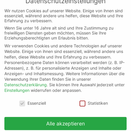
Datenschutzeinstellungen
präzise, kontextbasierte Antworten, die
Wir nutzen Cookies auf unserer Website. Einige von ihnen sind
Verwendung von strukturierten Daten und die
essenziell, während andere uns helfen, diese Website und Ihre
Anpassung an die
semantische Bedeutung
von
Erfahrung zu verbessern.
Suchanfragen können Websites ihre Chancen auf
Wenn Sie unter 16 Jahre alt sind und Ihre Zustimmung zu
freiwilligen Diensten geben möchten, müssen Sie Ihre
die 0. Position auch in Zeiten von Google AI
Erziehungsberechtigten um Erlaubnis bitten.
steigern.
Wir verwenden Cookies und andere Technologien auf unserer
Website. Einige von ihnen sind essenziell, während andere uns
Indem du diese neuen Technologien verstehst und
helfen, diese Website und Ihre Erfahrung zu verbessern.
Personenbezogene Daten können verarbeitet werden (z. B. IP-
deine SEO-Strategien entsprechend anpasst,
Adressen), z. B. für personalisierte Anzeigen und Inhalte oder
kannst du sicherstellen, dass deine Inhalte
Anzeigen- und Inhaltsmessung.
Weitere Informationen über die
weiterhin die Sichtbarkeit und Relevanz in den
Verwendung Ihrer Daten finden Sie in unserer
Suchergebnissen erhalten, die sie verdienen.
Datenschutzerklärung
.
Sie können Ihre Auswahl jederzeit unter
Einstellungen
widerrufen oder anpassen.
Datenschutzeinstellungen
Fragen?
Essenziell
Statistiken
Ruf an!
Alle akzeptieren