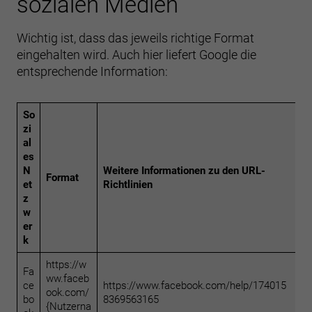
sozialen Medien
Wichtig ist, dass das jeweils richtige Format
eingehalten wird. Auch hier liefert Google die
entsprechende Information:
So
zi
al
es
N
Weitere Informationen zu den URL-
Format
et
Richtlinien
z
w
er
k
https://w
Fa
ww.faceb
ce
https://www.facebook.com/help/174015
ook.com/
bo
8369563165
{Nutzerna