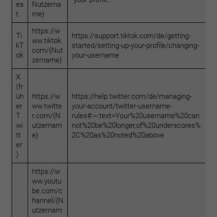
es
Nutzerna
t
me}
https://w
Ti
https://support.tiktok.com/de/getting-
ww.tiktok.
kT
started/setting-up-your-profile/changing-
com/{Nut
ok
your-username
zername}
X
(fr
üh
https://w
https://help.twitter.com/de/managing-
er
ww.twitte
your-account/twitter-username-
T
r.com/{N
rules#:~:text=Your%20username%20can
wi
utzernam
not%20be%20longer,of%20underscores%
tt
e}
2C%20as%20noted%20above
er
)
https://w
ww.youtu
be.com/c
hannel/{N
utzernam