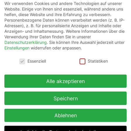
Wir verwenden Cookies und andere Technologien auf unserer
Website. Einige von ihnen sind essenziell, während andere uns
helfen, diese Website und Ihre Erfahrung zu verbessern.
Personenbezogene Daten können verarbeitet werden (z. B. IP-
Adressen), z. B. für personalisierte Anzeigen und Inhalte oder
Anzeigen- und Inhaltsmessung.
Weitere Informationen über die
Verwendung Ihrer Daten finden Sie in unserer
Datenschutzerklärung
.
Sie können Ihre Auswahl jederzeit unter
Einstellungen
widerrufen oder anpassen.
Datenschutzeinstellungen
Essenziell
Statistiken
Zunächst auf „+ Profil in sozialen Netzwerken hinzufügen“
klicken, anschließend das gewünschte soziale Netzwerk aus dem
Drop-Down-Menü auswählen und bei „Webadresse“ den
Alle akzeptieren
gewünschten Link zum Profil eintragen (Format beachten!)
Speichern
Weitere Informationen findest du direkt bei Google
in der Google Unternehmensprofil-Hilfe.
Ablehnen
Du benötigst Hilfe?