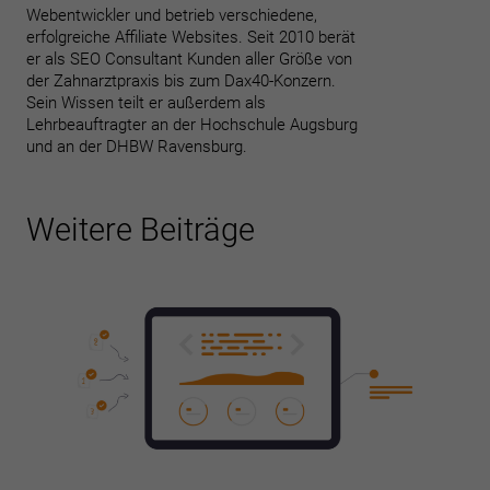
Webentwickler und betrieb verschiedene,
Datenschutzeinstellungen
erfolgreiche Affiliate Websites. Seit 2010 berät
Essenziell (1)
er als SEO Consultant Kunden aller Größe von
Essenzielle Cookies ermöglichen grundlegende Funktionen und sind
der Zahnarztpraxis bis zum Dax40-Konzern.
für die einwandfreie Funktion der Website erforderlich.
Sein Wissen teilt er außerdem als
Lehrbeauftragter an der Hochschule Augsburg
Cookie-Informationen anzeigen
und an der DHBW Ravensburg.
Sta
Statistiken (2)
Statistik Cookies erfassen Informationen anonym. Diese Informationen
Weitere Beiträge
helfen uns zu verstehen, wie unsere Besucher unsere Website nutzen.
Cookie-Informationen anzeigen
Datenschutzerklärung
Impressum