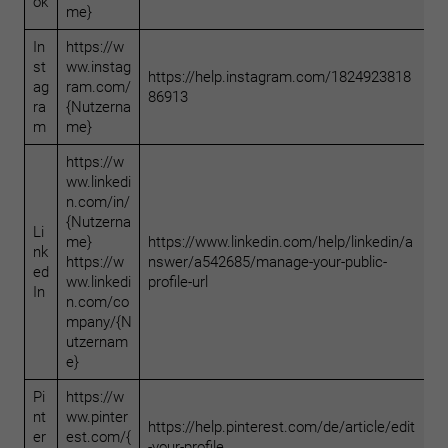
ok
me}
In
https://w
st
ww.instag
https://help.instagram.com/1824923818
ag
ram.com/
86913
ra
{Nutzerna
m
me}
https://w
ww.linkedi
n.com/in/
{Nutzerna
Li
me}
https://www.linkedin.com/help/linkedin/a
nk
https://w
nswer/a542685/manage-your-public-
ed
ww.linkedi
profile-url
In
n.com/co
mpany/{N
utzernam
e}
Pi
https://w
nt
ww.pinter
https://help.pinterest.com/de/article/edit
er
est.com/{
-your-profile