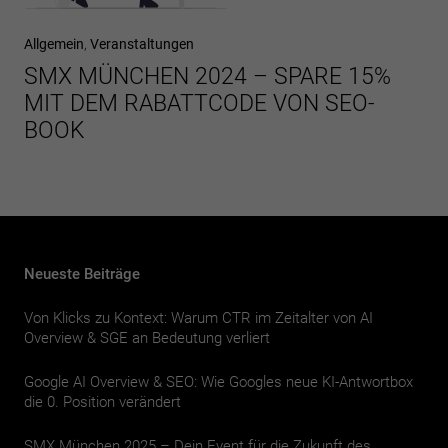
Nächster
Allgemein
Veranstaltungen
Beitrag
SMX MÜNCHEN 2024 – SPARE 15%
MIT DEM RABATTCODE VON SEO-
BOOK
Neueste Beiträge
Von Klicks zu Kontext: Warum CTR im Zeitalter von AI
Overview & SGE an Bedeutung verliert
Google AI Overview & SEO: Wie Googles neue KI-Antwortbox
die 0. Position verändert
SMX München 2025 – Dein Event für die Zukunft des