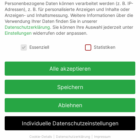
Personenbezogene Daten können verarbeitet werden (z. B. IP-
News
,
Onpage
Adressen), z. B. für personalisierte Anzeigen und Inhalte oder
Strukturierte Daten für
Anzeigen- und Inhaltsmessung.
Weitere Informationen über die
Produktvarianten – eine neue
Verwendung Ihrer Daten finden Sie in unserer
Datenschutzerklärung
.
Sie können Ihre Auswahl jederzeit unter
Möglichkeit zur Optimierung
Einstellungen
widerrufen oder anpassen.
Datenschutzeinstellungen
Essenziell
Statistiken
Alle akzeptieren
Speichern
Ablehnen
Individuelle Datenschutzeinstellungen
Cookie-Details
Datenschutzerklärung
Impressum