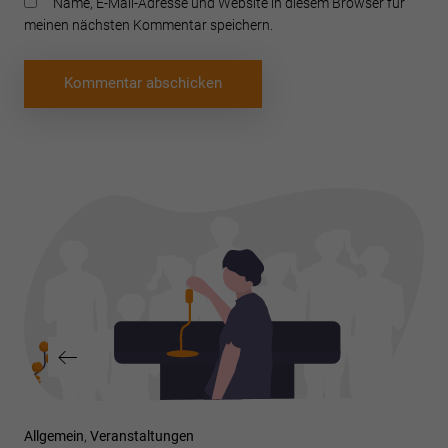
Name, E-Mail-Adresse und Website in diesem Browser für
meinen nächsten Kommentar speichern.
Beitragsnavigation
Vorheriger
Allgemein
Veranstaltungen