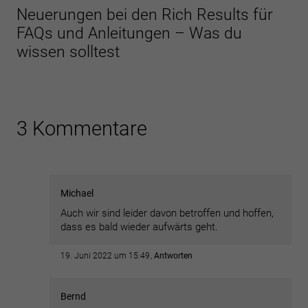
Essenzielle Cookies ermöglichen grundlegende Funktionen und sind
Neuerungen bei den Rich Results für
für die einwandfreie Funktion der Website erforderlich.
FAQs und Anleitungen – Was du
Cookie-Informationen anzeigen
wissen solltest
Sta
Statistiken (2)
Statistik Cookies erfassen Informationen anonym. Diese Informationen
helfen uns zu verstehen, wie unsere Besucher unsere Website nutzen.
3 Kommentare
Cookie-Informationen anzeigen
Datenschutzerklärung
Impressum
Michael
Auch wir sind leider davon betroffen und hoffen,
dass es bald wieder aufwärts geht.
19. Juni 2022 um 15:49
Antworten
Bernd