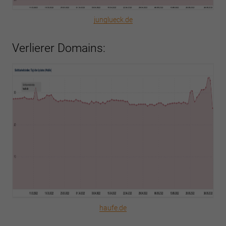
junglueck.de
Verlierer Domains:
haufe.de