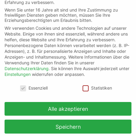
Erfahrung zu verbessern.
Wenn Sie unter 16 Jahre alt sind und Ihre Zustimmung zu
freiwilligen Diensten geben möchten, müssen Sie Ihre
Strukturierte Daten für
Erziehungsberechtigten um Erlaubnis bitten.
Produktvarianten – eine neue
Wir verwenden Cookies und andere Technologien auf unserer
Website. Einige von ihnen sind essenziell, während andere uns
Möglichkeit zur Optimierung
helfen, diese Website und Ihre Erfahrung zu verbessern.
Personenbezogene Daten können verarbeitet werden (z. B. IP-
Seit gestern den 20.02.2024 ist es möglich
Adressen), z. B. für personalisierte Anzeigen und Inhalte oder
strukturierte Daten zu den Produktvarianten
Anzeigen- und Inhaltsmessung.
Weitere Informationen über die
hinzuzufügen.
Verwendung Ihrer Daten finden Sie in unserer
Datenschutzerklärung
.
Sie können Ihre Auswahl jederzeit unter
News, Onpage
Einstellungen
widerrufen oder anpassen.
21. Februar 2024
4 min Lesezeit
Datenschutzeinstellungen
Essenziell
Statistiken
Alle akzeptieren
Speichern