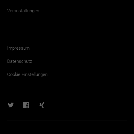
Veranstaltungen
Impressum
Datenschutz
Cookie Einstellungen
Bits
Bits
Bits
&
&
&
Passion
Passion
Passion
auf
auf
auf
Twitter
Facebook
XING